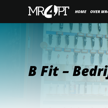
HOME
OVER MR
B Fit – Bedr